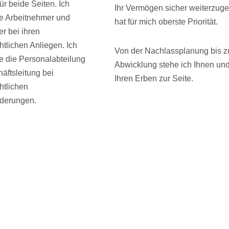
für beide Seiten. Ich
Ihr Vermögen sicher weiterzug
ze Arbeitnehmer und
hat für mich oberste Priorität.
r bei ihren
htlichen Anliegen. Ich
Von der Nachlassplanung bis z
ze die Personalabteilung
Abwicklung stehe ich Ihnen un
äftsleitung bei
Ihren Erben zur Seite.
htlichen
derungen.
Bernhard Michel
Ihr Anwalt
in Homburg