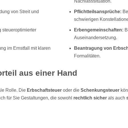
Nachlasssituation.
dung von Streit und
Pflichtteilsansprüche:
Be
schwierigen Konstellation
steueroptimierter
Erbengemeinschaften:
Be
Auseinandersetzung.
g im Ernstfall mit klaren
Beantragung von Erbsch
Formalitäten.
orteil aus einer Hand
ale Rolle. Die
Erbschaftsteuer
oder die
Schenkungsteuer
kön
ich für Sie Gestaltungen, die sowohl
rechtlich sicher
als auch