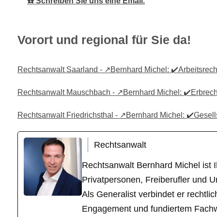
☎️ Schreiben Sie uns eine Email.
Vorort und regional für Sie da!
Rechtsanwalt Saarland - ↗️Bernhard Michel: ✔️Arbeitsrecht
Rechtsanwalt Mauschbach - ↗️Bernhard Michel: ✔️Erbrecht,
Rechtsanwalt Friedrichsthal - ↗️Bernhard Michel: ✔️Gesells
Rechtsanwalt
Rechtsanwalt Bernhard Michel ist Ih
Privatpersonen, Freiberufler und U
Als Generalist verbindet er recht
Engagement und fundiertem Fachwiss