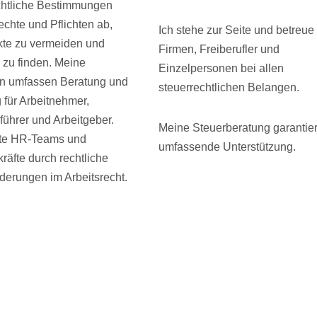
chtliche Bestimmungen
echte und Pflichten ab,
Ich stehe zur Seite und betreue
kte zu vermeiden und
Firmen, Freiberufler und
zu finden. Meine
Einzelpersonen bei allen
n umfassen Beratung und
steuerrechtlichen Belangen.
 für Arbeitnehmer,
führer und Arbeitgeber.
Meine Steuerberatung garantier
ite HR-Teams und
umfassende Unterstützung.
räfte durch rechtliche
derungen im Arbeitsrecht.
Bernhard Michel
Ihr Anwalt
in Gries